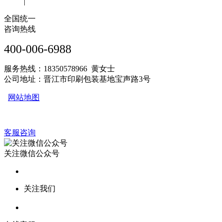
|
全国统一
咨询热线
400-006-6988
服务热线：18350578966 黄女士
公司地址：晋江市印刷包装基地宝声路3号
网站地图
客服咨询
关注微信公众号
关注我们