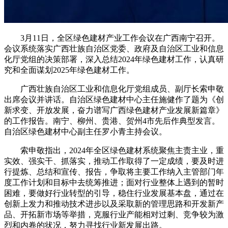
3月11日，全区绿色建材产业工作会议在广西南宁召开。
会议系统落实广西壮族自治区党委、政府及自治区工业和信息
化厅党组的决策部署，深入总结2024年绿色建材工作，认真研
究和全面谋划2025年绿色建材工作。
广西壮族自治区工业和信息化厅党组成员、副厅长索申敬
出席会议并讲话。自治区绿色建材中心主任施健作了题为《创
新求变、开放发展，奋力谱写广西绿色建材产业发展新篇章》
的工作报告。南宁、柳州、贵港、贺州4市先后作典型发言。
自治区绿色建材中心副主任罗小青主持会议。
索申敬指出，2024年全区绿色建材系统聚焦主责主业，重
实效、强实干、抓落实，推动工作取得了一定成绩，要及时进
行提炼、总结和宣传、报告，争取将主要工作纳入主管部门年
度工作计划和目标中去统筹推进；面对行业整体上遇到的暂时
困难，要做好行业转型的引导，稳住行业发展基本盘，通过在
创新上发力和推动技术进步以及采取新的管理思路和开发新产
品、开拓新市场等举措，克服行业产能相对过剩、竞争较为激
烈和内卷的状况，努力寻找行业新发展出路。