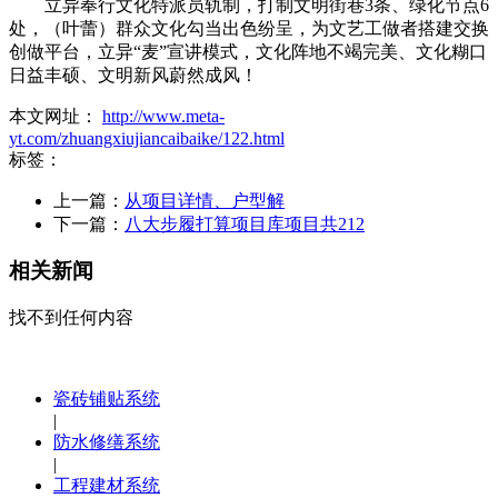
立异奉行文化特派员轨制，打制文明街巷3条、绿化节点6
处，（叶蕾）群众文化勾当出色纷呈，为文艺工做者搭建交换
创做平台，立异“麦”宣讲模式，文化阵地不竭完美、文化糊口
日益丰硕、文明新风蔚然成风！
本文网址：
http://www.meta-
yt.com/zhuangxiujiancaibaike/122.html
标签：
上一篇：
从项目详情、户型解
下一篇：
八大步履打算项目库项目共212
相关新闻
找不到任何内容
瓷砖铺贴系统
|
防水修缮系统
|
工程建材系统