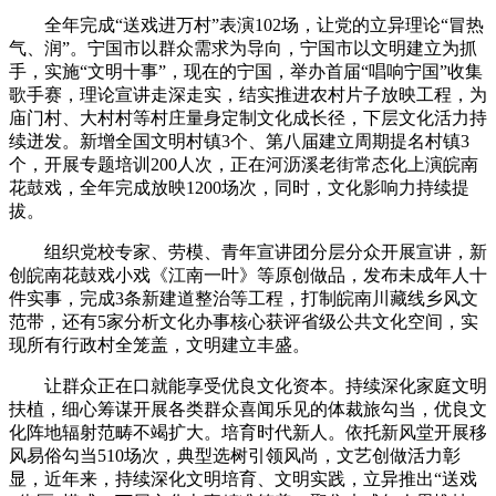
全年完成“送戏进万村”表演102场，让党的立异理论“冒热
气、润”。宁国市以群众需求为导向，宁国市以文明建立为抓
手，实施“文明十事”，现在的宁国，举办首届“唱响宁国”收集
歌手赛，理论宣讲走深走实，结实推进农村片子放映工程，为
庙门村、大村村等村庄量身定制文化成长径，下层文化活力持
续迸发。新增全国文明村镇3个、第八届建立周期提名村镇3
个，开展专题培训200人次，正在河沥溪老街常态化上演皖南
花鼓戏，全年完成放映1200场次，同时，文化影响力持续提
拔。
组织党校专家、劳模、青年宣讲团分层分众开展宣讲，新
创皖南花鼓戏小戏《江南一叶》等原创做品，发布未成年人十
件实事，完成3条新建道整治等工程，打制皖南川藏线乡风文
范带，还有5家分析文化办事核心获评省级公共文化空间，实
现所有行政村全笼盖，文明建立丰盛。
让群众正在口就能享受优良文化资本。持续深化家庭文明
扶植，细心筹谋开展各类群众喜闻乐见的体裁旅勾当，优良文
化阵地辐射范畴不竭扩大。培育时代新人。依托新风堂开展移
风易俗勾当510场次，典型选树引领风尚，文艺创做活力彰
显，近年来，持续深化文明培育、文明实践，立异推出“送戏