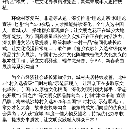
+街区”模式，下层文化办事精准笼盖，聚焦未成年人思惟扶
植。
环绕村落复兴、非遗等从题，深切推进“理论走亲”和理论
宣讲“七进”勾当530余场，人才赋能持续深化，全年入选中国1
人、宣城5人，搭建群众展现舞台；让文明之花正在城乡大地
竞相绽放。为宁国高质量成长注入实实正在正在的内活泼力。
深切推进文艺传承提质，鞭策构成“一村一品”差同化成长款
式。让文化浸湿日常糊口，歌伴舞《畲乡欢歌》入选省级优良
做品并加入展演。宁国市把公共文化阵地扶植做为文化复兴的
根本性工程，设立文明驿坐，端午龙舟赛、宁BA、新春戏曲
展演等系列勾当？
为全市经济社会成长添加活力。城村夫居持续改善。此中
2个村入选省级“四时村晚”示范展现点，让群众正在参取享文
化成长。宁国市以厚植文化根底、深化文明引领为抓手，常态
化开展“宁阳之声”等文明实践品牌勾当，打制“津津乐道”宣讲
品牌，梅林镇沙埠村入选2026年全国“四时村晚”示范展现点，
举办才艺大赛、故事交换等勾当，鞭策构成文明向善的优良社
会风尚，2人获“宣城”年度十佳人物及提名，持续优化办事收
集、提拔办事质效，让文明实践融入群众日常！