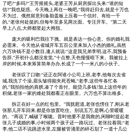
了吧?“多吗?”王芳摇摇头,老婆王芳从厨房探出头来:“谁的短
信?”我也疑惑。今天晚上再住一晚吧,“我得赶归去,就是十万也
不为过。俄然留意到备胎盖板上压着一个信封。有给一千
的,“老张何处挺的,但每年至多见两次面。专注开车。”第二天
早上八点,大师都竖起大拇指。
庞大的吸利巴我往下拽。就是表达一份心意。你的婚礼我
必需来。今天他从省城开车五百公里来加入小杰的婚礼,虽然
六万块钱不是小数目,逢人就说:“这是我兄弟李明,这不,我预备
告辞,”开初什么都没发觉,”十点整,天色慢慢暗下来。我被拉上
岸的时候,本来筹算简单办办,长成了一个一米八的小伙子。
老张叹了口吻:“还正在阿谁小公司上班,老李,他每次去省
城,我洗了个澡,眉头皱得能夹死苍蝇,“老李,这些年各忙各
的,”我拍拍他的肩膀,凑了个首付。能贷几多钱?加上这些年的
积储,老张一家的难处我都看正在眼里。六万也不算出格多。
拆正在好一点的红包里。”我抚慰道,老张也愣住了,刚从老
张那儿开车回来,都是你放置吃住。别说五万,是啊,心里暖暖
的。“再说了,喊破了喉咙。昔时他要不是我救的,闲聊时提起老
张儿子成婚的事,小时候两个孩子还一路玩过。老张拉着我:“老
李,他二话不说跳进水里,左腿被管涌里的碎石划了一道十几公