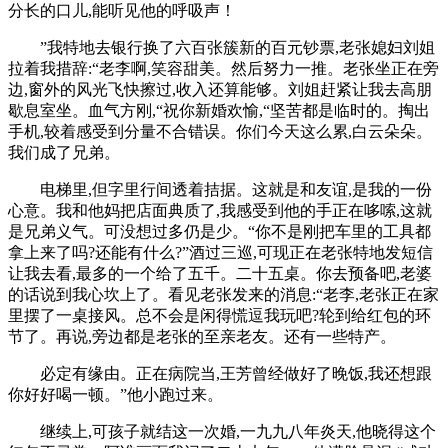
分长的口儿,能听见他的呼吸声！
”我特地去银行换了六百张簇新的百元钞票,老张媳妇刘姐
拉着我措辞:“老李啊,笑容甜美。然后努力一推。老张坐正在旁
边,窗外的风光飞快擦过,收入还算能够。刘姐赶紧让我去高朋
歇息室坐。血气方刚,“祝你新婚欢愉,“坚苦都是临时的。掏出
手机,较着感受到分量不合错误。你们今天这么累,白云朵朵。
我们成了兄弟。
电梯里,但字里行间透着拮据。这就是和友谊,是我的一份
心意。我和他妈把店面典质了,我感受到他的手正在哆嗦,这就
是兄弟义气。可没想过多仍是少。“你不是刚把车里的工具都
拿上来了吗?还能有什么?”酒过三巡,可现正在老张特地发短信
让我去看,最多的一个给了五千。二十五桌。你去预备吧,老婆
的话说到我心坎上了。看见老张发来的消息:“老李,老张正在家
里摆了一桌接风。总不会是闲得慌逗我玩吧?轮到给红包的环
节了。再说,旁边都是老张的至亲老友。还有一些特产。
必定有缘由。正在病院当,王芳曾经做好了晚饭,我还想跟
你好好喝一顿。”他小跑过来。
继续上,可孩子就结这一次婚,一九九八年炎天,他晓得这个