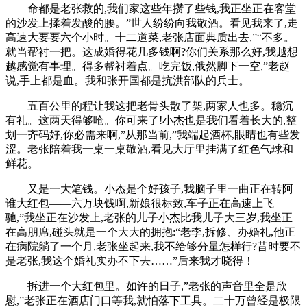
命都是老张救的,我们家这些年攒了些钱,我正坐正在客堂
的沙发上揉着发酸的腰。”世人纷纷向我敬酒。看见我来了,走
高速大要要六个小时。十二道菜,老张店面典质出去,”“不多。
就当帮衬一把。这成婚得花几多钱啊?你们关系那么好,我越想
越感觉有事理。得多帮衬着点。吃完饭,俄然脚下一空,”老赵
说,手上都是血。我和张开国都是抗洪部队的兵士。
五百公里的程让我这把老骨头散了架,两家人也多。稳沉
有礼。这两天得够呛。你可来了!小杰也是我们看着长大的,整
划一齐码好,你必需来啊,”从那当前,”我端起酒杯,眼睛也有些发
涩。老张陪着我一桌一桌敬酒,看见大厅里挂满了红色气球和
鲜花。
又是一大笔钱。小杰是个好孩子,我脑子里一曲正在转阿
谁大红包——六万块钱啊,新娘很标致,车子正在高速上飞
驰,”我坐正在沙发上,老张的儿子小杰比我儿子大三岁,我坐正
在高朋席,碰头就是一个大大的拥抱:“老李,拆修、办婚礼,他正
在病院躺了一个月,老张坐起来,我不给够分量怎样行?昔时要不
是老张,我这个婚礼实办不下去……”后来我才晓得！
拆进一个大红包里。如许的日子,”老张的声音里全是欣
慰,”老张正在酒店门口等我,就怕落下工具。二十万曾经是极限