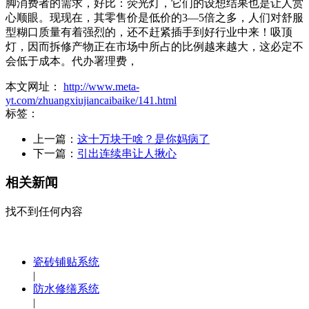
脚消费者的需求，好比：荧光灯，它们的设想结果也是让人赏
心顺眼。现现在，其零售价是低价的3—5倍之多，人们对舒服
型糊口质量有着强烈的，还不赶紧插手到好行业中来！吸顶
灯，因而拆修产物正在市场中所占的比例越来越大，这必定不
会低于成本。代办署理费，
本文网址：
http://www.meta-
yt.com/zhuangxiujiancaibaike/141.html
标签：
上一篇：
这十万块干啥？是你妈病了
下一篇：
引出连续串让人揪心
相关新闻
找不到任何内容
瓷砖铺贴系统
|
防水修缮系统
|