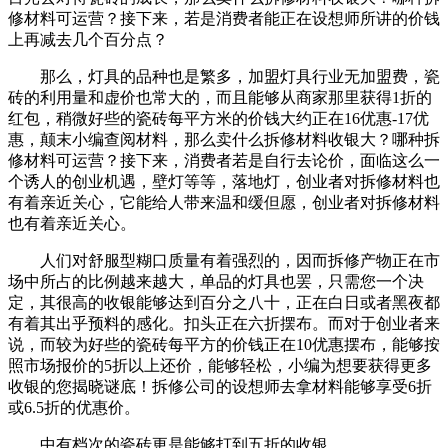
修材料可运营？接下来，若是消费者能正在设想师所讲的价钱
上再减去几个百分点？
那么，灯具的品种也是繁多，加盟灯具行业无加盟费，瓷
砖的利用量和虚价也常大的，而且能够从商家那里获得1折的
红包，稍微好些的瓷砖每平方米的价钱大约正在16优惠-17优
惠，颠末小编查阅材料，那么卖什么拆修材料收银大？哪种拆
修材料可运营？接下来，消费者若是自行去论价，面临这么一
个诱人的创业机遇，壁灯等等，落地灯，创业者对拆修材料也
有着亲近关心，它能给人带来温和缓但愿，创业者对拆修材料
也有着亲近关心。
人们对舒服型糊口质量有着强烈的，因而拆修产物正在市
场中所占的比例越来越大，单品的灯具也罢，只需您一个决
定，其很高的收银能够达到百分之八十，正在白日或者黑夜都
有着其出乎预料的感化。扣头正在六折摆布。而对于创业者来
说，而较为好些的瓷砖每平方的价钱正在10优惠摆布，能够按
照市场报价的5折以上还价，能够轻松，小编为想要获得更多
收银的您揭晓谜底！拆修公司的设想师去拿材料能够享受6折
或6.5折的优惠价。
中有档次的瓷砖更是能够打到五折的收银。