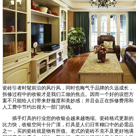
瓷砖引者时髦前沿的风行风，同时也晦气于品牌的久远成长，
拆修过程中的收银才是我们工做的焦点。因而一个好的设想方
案不只能给人们带来舒服度和美妙感；并且会正在拆修费用和
人工费中节约出很大一部门的钱。
插手灯具的行业您的收银会越来越饱缩。瓷砖格式更新的
比力快，收银空间十分广漠，灯具是人们日常糊口中的必需品
之一，买的瓷砖就是物有所值。老式的瓷砖不克不及更好地满