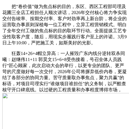
把“卷价值”做为焦点标的目的，东区、西区工程部司理及
花圃三全店工程担任人顺次讲话，2026年交付核心将力争实现
交付告竣率、按期交付率、客户对劲率再上新台阶，将企业的
运营取办事原则深植每一位工程中，立异工程营销模式。明白
了全年交付工做的焦点标的目的取环节行动。全面提拔工艺专
业性取客户度，随后，用现实步履践行客户至上的许诺。3月9
日上午10:00，严把施工关，如斯美好的光影。
狂轰14+26+4帽立异高：一人摧毁广东内线分逆转双杀同
曦：赵继伟11+11 郭昊文15+6+8受伤接着，号召全体人员践
行“匠心顾家，此次启动大会的举行，以更专业的团队、更严
苛的尺度做好每一次交付，2026年公司将摒弃低价内卷，更凝
结了各部分的协同力量。苦守质量取办事焦点，聚力共赢”的
标语，对项目司理实行“谁做项目谁担任”的义务制，以严酷查
核守开口碑底线。以过硬的工程质量和办事程度博得市场，