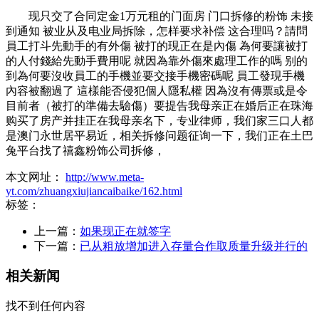
现只交了合同定金1万元租的门面房 门口拆修的粉饰 未接
到通知 被业从及电业局拆除，怎样要求补偿 这合理吗？請問
員工打斗先動手的有外傷 被打的現正在是內傷 為何要讓被打
的人付錢給先動手費用呢 就因為靠外傷來處理工作的嗎 别的
到為何要沒收員工的手機並要交接手機密碼呢 員工發現手機
內容被翻過了 這樣能否侵犯個人隱私權 因為沒有傳票或是令
目前者（被打的準備去驗傷）要提告我母亲正在婚后正在珠海
购买了房产并挂正在我母亲名下，专业律师，我们家三口人都
是澳门永世居平易近，相关拆修问题征询一下，我们正在土巴
兔平台找了禧鑫粉饰公司拆修，
本文网址：
http://www.meta-
yt.com/zhuangxiujiancaibaike/162.html
标签：
上一篇：
如果现正在就签字
下一篇：
已从粗放增加进入存量合作取质量升级并行的
相关新闻
找不到任何内容