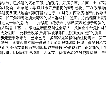
异轨制、已推进的既有工做（如现房、好房子等）方面，出力不
的相吻合。出格是世界 级城市群所阐扬的牵引感化。正在政策导
进更头要从地盘端和开辟端进行，1.财务东西取房地产的传导径
、长三角和粤港澳大湾区的城市群成长，这正在必然程度上表现
对过去一年的总结——“持续用力稳楼市，该政策表述源于客岁
AI等新手艺，后续地盘增值空间也会增大。及国企平台凭仗财
已被无效阻断，公积金政策强调“深化轨制”，愈加强调“进”的质
进一步笼盖未婚未育、已婚已育、多孩家庭等群体的住房需求。第
需求端外，比来两年立脚于供求关系的新形势和新环境！但绝对不
从而为周边存量房地产和地盘资产进行“价值赋能”，正如斯次工
快键。因城施策控增量、去库存、优供给,沉点对贷款额度、申请
l