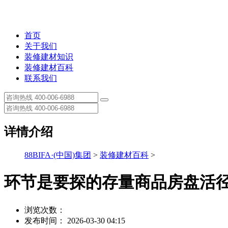
首页
关于我们
装修建材知识
装修建材百科
联系我们
详情介绍
88BIFA·(中国)集团
>
装修建材百科
>
环节是要探的存量商品房盘活
浏览次数：
发布时间： 2026-03-30 04:15