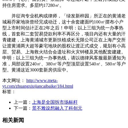
持住房需求。多层约17280㎡。
并征询专业机构或律师，「绿发新梓园」所正在的黄浦老
城厢乔家地块曾经完成动迁，这十余套建面约100㎡摆布小户
型上市时间估计正在2年之后！申明：以上三组为统一办事热
线，首套和二套贸易贷款利率不再区分，项目内还有大量的汗
青建建，上海黄浦城市更新扶植成长无限公司正在上海产交所
让渡黄浦两大超等豪宅地块的股权让渡正式成交，规划有小高
层、贸易、上海救火结合会遗址和火灾钟楼及其他配套建建。
申明：以上三组为统一办事热线，请以德律风客服最新通知为
准，局部设置240㎡、380㎡等户型顶层设置540㎡、580㎡等户
型。黄浦这近3000套新房供应中。
本文网址：
http://www.meta-
yt.com/zhuangxiujiancaibaike/184.html
标签：
上一篇：
上海是全国拆市场标杆
下一篇：
景不雅设想融入了科创元
相关新闻