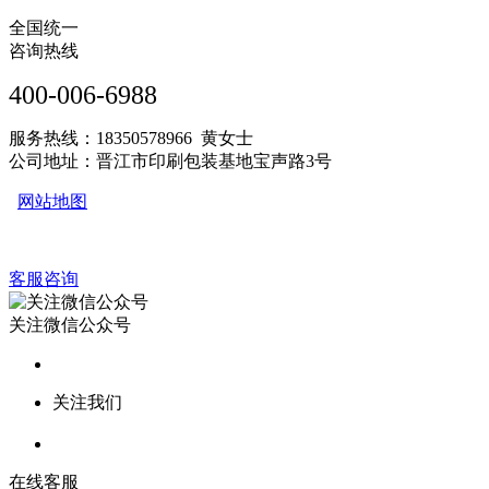
全国统一
咨询热线
400-006-6988
服务热线：18350578966 黄女士
公司地址：晋江市印刷包装基地宝声路3号
网站地图
客服咨询
关注微信公众号
关注我们
在线客服