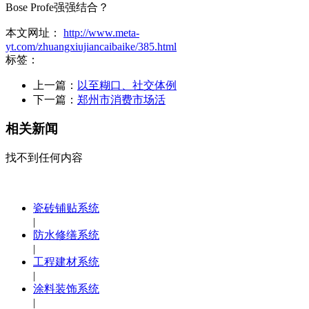
Bose Profe强强结合？
本文网址：
http://www.meta-
yt.com/zhuangxiujiancaibaike/385.html
标签：
上一篇：
以至糊口、社交体例
下一篇：
郑州市消费市场活
相关新闻
找不到任何内容
瓷砖铺贴系统
|
防水修缮系统
|
工程建材系统
|
涂料装饰系统
|