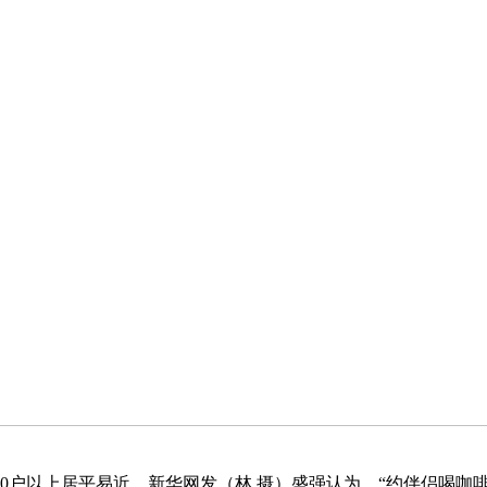
0户以上居平易近，新华网发（林 摄）盛强认为，“约伴侣喝咖