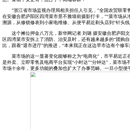
”浙江省市场监视办理局相关担任人引见，”全国农贸联零售
在安徽合肥庐阳区四湾菜市景不雅墙前摄影打卡，”“菜市场从
溯源，从修锁修表到小家电维修、从便平易近剃头店到“针头线
这个摊位押金八万元，新华网记者 刘璐 摄安徽合肥庐阳文
区四湾菜市安拆上了消防、治安及时，还有越来越多的“团购自
比，跟着“退市进厅”的推进，“本来我正在这边早市边有个修
菜市场的这一显著变化能够称之为“电商化”，市平易近正在浙
是外卖、立即零售及电商平台实现“小时达”“分钟达”，菜市
市场十余年，更多功能的叠加也扩大了办事范畴。一旦小型便