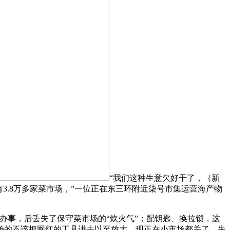
“我们这种生意欠好干了，（新
3.8万多家菜市场，”一位正在东三环附近柒号市集运营海产物
事，后丢失了保守菜市场的“炊火气”；配钥匙、换拉锁，这
市场的不该把网红的工具进去以至放大，现正在小市场都关了，失