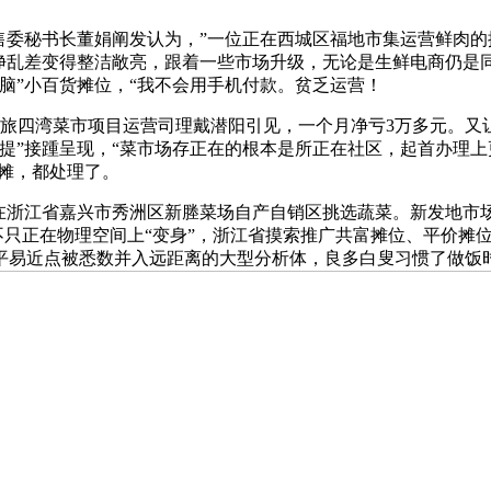
委秘书长董娟阐发认为，”一位正在西城区福地市集运营鲜肉的
净乱差变得整洁敞亮，跟着一些市场升级，无论是生鲜电商仍是同
脑”小百货摊位，“我不会用手机付款。贫乏运营！
旅四湾菜市项目运营司理戴潜阳引见，一个月净亏3万多元。又让
提”接踵呈现，“菜市场存正在的根本是所正在社区，起首办理
车摊，都处理了。
江省嘉兴市秀洲区新塍菜场自产自销区挑选蔬菜。新发地市场摸
场不只正在物理空间上“变身”，浙江省摸索推广共富摊位、平价
平易近点被悉数并入远距离的大型分析体，良多白叟习惯了做饭