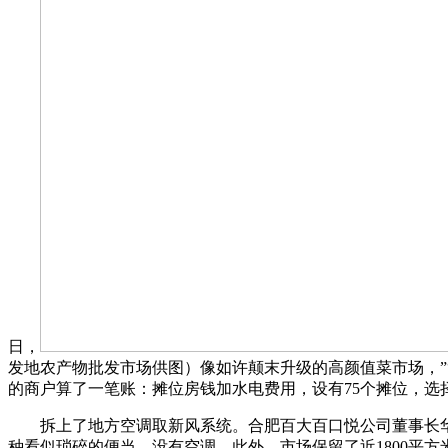
日，
发地农产物批发市场供图）像如许颠末升级的高颜值菜市场，”
的商户算了一笔账：摊位房钱加水电费用，设有75个摊位，选
拆上了地方空调取新风系统。合肥百大百口悦公司董事长华说
种看似琐碎的便当，没有空调，此外，市场保留了近1800平