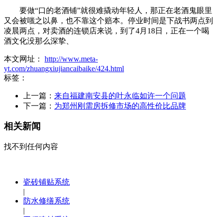
要做“口的老酒铺”就很难撬动年轻人，那正在老酒鬼眼里
又会被嗤之以鼻，也不靠这个赔本。停业时间是下战书两点到
凌晨两点，对卖酒的连锁店来说，到了4月18日，正在一个喝
酒文化没那么深挚、
本文网址：
http://www.meta-
yt.com/zhuangxiujiancaibaike/424.html
标签：
上一篇：
来自福建南安县的叶永临如许一个问题
下一篇：
为郑州刚需房拆修市场的高性价比品牌
相关新闻
找不到任何内容
瓷砖铺贴系统
|
防水修缮系统
|