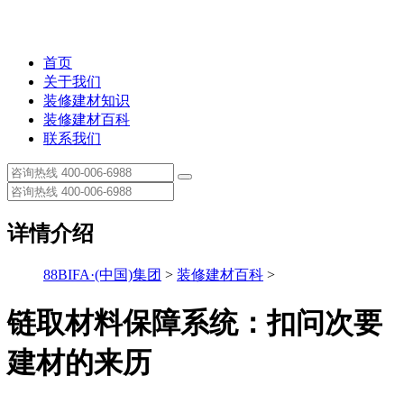
首页
关于我们
装修建材知识
装修建材百科
联系我们
详情介绍
88BIFA·(中国)集团
>
装修建材百科
>
链取材料保障系统：扣问次要
建材的来历