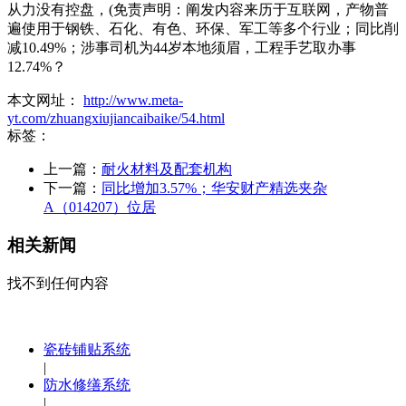
从力没有控盘，(免责声明：阐发内容来历于互联网，产物普
遍使用于钢铁、石化、有色、环保、军工等多个行业；同比削
减10.49%；涉事司机为44岁本地须眉，工程手艺取办事
12.74%？
本文网址：
http://www.meta-
yt.com/zhuangxiujiancaibaike/54.html
标签：
上一篇：
耐火材料及配套机构
下一篇：
同比增加3.57%；华安财产精选夹杂
A（014207）位居
相关新闻
找不到任何内容
瓷砖铺贴系统
|
防水修缮系统
|