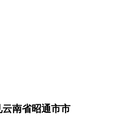
见云南省昭通市市