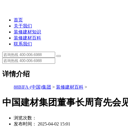
首页
关于我们
装修建材知识
装修建材百科
联系我们
详情介绍
88BIFA·(中国)集团
>
装修建材百科
>
中国建材集团董事长周育先会
浏览次数：
发布时间： 2025-04-02 15:01