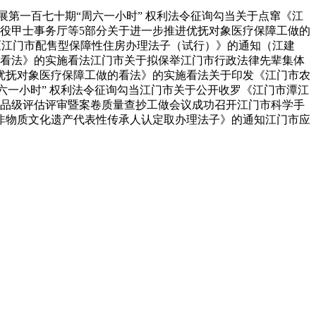
第一百七十期“周六一小时” 权利法令征询勾当关于点窜《江
退役甲士事务厅等5部分关于进一步推进优抚对象医疗保障工做的
发《江门市配售型保障性住房办理法子（试行）》的通知（江建
做的看法》的实施看法江门市关于拟保举江门市行政法律先辈集体
优抚对象医疗保障工做的看法》的实施看法关于印发《江门市农
周六一小时” 权利法令征询勾当江门市关于公开收罗《江门市潭江
信品级评估评审暨案卷质量查抄工做会议成功召开江门市科学手
非物质文化遗产代表性传承人认定取办理法子》的通知江门市应