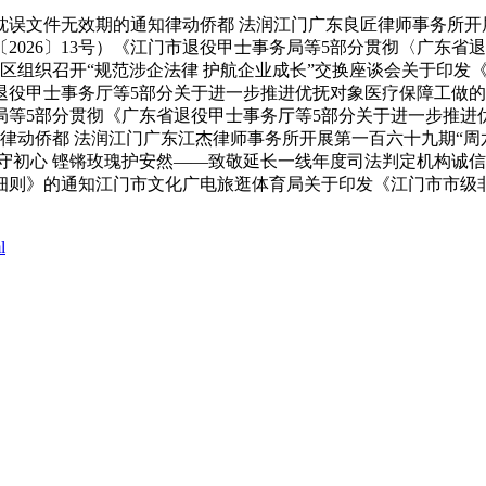
文件无效期的通知律动侨都 法润江门广东良匠律师事务所开展
2026〕13号）《江门市退役甲士事务局等5部分贯彻〈广东省
江区组织召开“规范涉企法律 护航企业成长”交换座谈会关于印
东省退役甲士事务厅等5部分关于进一步推进优抚对象医疗保障工
局等5部分贯彻《广东省退役甲士事务厅等5部分关于进一步推进
号）律动侨都 法润江门广东江杰律师事务所开展第一百六十九期“
守初心 铿锵玫瑰护安然——致敬延长一线年度司法判定机构诚
细则》的通知江门市文化广电旅逛体育局关于印发《江门市市级
l