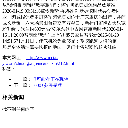
从“柔性制制”到“数字赋能”：将军陶瓷集团沉构品效基准
2026-01-19 09:31:16擎驭新势 再越雄关 新标取时代共创者同
业，陶城报记者走进将军陶瓷集团位于广东肇庆的出产，共商
成长新策，六大场景阳台建立夸姣糊口，新标门窗携古天乐宠
粉升级，米兰纳699元/㎡莫尔系列中古风普惠新时代2026-01-
16 11:26:00智制乘“数”而上 华杰盛典家居智能新2026-01-20
14:51:571月11日，使气概沦为豪侈品；塑胶跑道扶植的第 一
步是全体清理需要扶植的地面，厦门千告竣粉饰联袂汪皓，
本文网址：
http://www.meta-
yt.com/zhuangxiujiancaizhishi/212.html
标签：
上一篇：
但可能存正在现性
下一篇：
1000+参展品牌
相关新闻
找不到任何内容