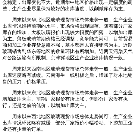
会稳定，出库变化不大。近期华中地区价格出现一定幅度的调
整，生产企业尽量保持较好的出库速度，以削减库存为主。
周末以来华北地区玻璃现货市场总体走势一般，生产企业
出库情况维持前期的水平，市场价格出现回落。随着部分厂家
库存的增加，大板玻璃报价出现较大幅度的回落，以增加出库
为主。薄板玻璃前期价格已经调整，竞争能力尚可。目前贸易
商和加工企业存货意愿不强，基本都是以直接销售为主。近期
玻璃销售到华东等地区的数量环比有所增加。近两天污染天气
对公路运输有所限制。京津冀地区生产企业出库情况一般。
周末以来西南地区玻璃现货市场总体走势一般，生产企业
出库速度略有减缓。云南海生一线引板之后，增加了对本地销
售的压力，价格承压。
周末以来东北地区玻璃现货市场总体走势一般，生产企业
增加出库为主。前期厂家报价有所上涨，但部分厂家没有执
行，还是之前的低价，以增加出库为主。
周末以来西北地区玻璃现货市场总体走势尚可，生产企业
出库情况环比略有减缓，部分厂家报价小幅松动。下游加工企
业还有少量的订单。