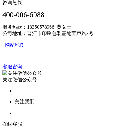
咨询热线
400-006-6988
服务热线：18350578966 黄女士
公司地址：晋江市印刷包装基地宝声路3号
网站地图
客服咨询
关注微信公众号
关注我们
在线客服