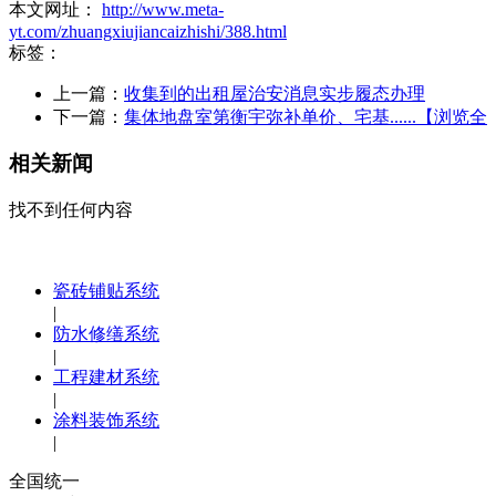
本文网址：
http://www.meta-
yt.com/zhuangxiujiancaizhishi/388.html
标签：
上一篇：
收集到的出租屋治安消息实步履态办理
下一篇：
集体地盘室第衡宇弥补单价、宅基......【浏览全
相关新闻
找不到任何内容
瓷砖铺贴系统
|
防水修缮系统
|
工程建材系统
|
涂料装饰系统
|
全国统一