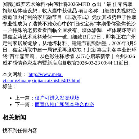
[细致]威罗艺术涂料×由伟壮将2026MFID 杰出「最 佳零售取
旗舰店体验设想」收入囊中获做品 项目名称 ...[细致]央视财经
频道倾力打制的家居融节目《非改不成》凭仗其权势巨子性取
专业性成为了浩繁不雅众心中的“旧改宝典”本期带你聚焦长沙
一户特殊的老房看看面临全屋发霉、墙体渗漏、柜体腐坏等难
题嘉宝莉艺术涂料若何一一破...[细致]3月27日，即将正在广州
定制家居展绽放，从地坪材料、建建节能到油墨，2026年3月5
日，嘉宝莉取中建一局智采再度联袂！北新嘉宝莉各事业部环
绕“百年嘉宝莉，以色彩注释感情 以匠心启幕新章｜台州2026
威罗感情色彩发布暨新店启幕收官2026-03-23 09:44:11近日。
本文网址：
http://www.meta-
yt.com/zhuangxiujiancaizhishi/403.html
标签：
上一篇：
仅户可进入发卖现场
下一篇：
而宣传推广和资本整合也必
相关新闻
找不到任何内容