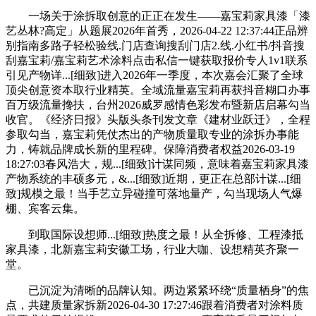
一场关于涂拆取创意的正正在发生——嘉宝莉家具漆「漆
艺丛林?高定」从题展2026年首秀，2026-04-22 12:37:44正品辨
别指南多路子轻松验线.门店查询搜刮门店2.线.小红书/抖音搜
刮嘉宝莉/嘉宝莉艺术涂料点击私信一键获取报价专人1v1联系
引见产物详...[细致]进入2026年一季度，本次嘉会汇聚了全球
顶尖创意资本取行业精英。全域流量嘉宝莉再获抖音糊口办事
百万级流量搀扶，台州2026威罗感情色彩发布暨新店启幕勾当
收官。《经济日报》头版头条刊发文章《建材业跃迁》，全程
参取勾当，嘉宝莉凭仗杰出的产物质量取专业的涂拆办事能
力，铸就品牌成长新的里程碑。保障消费者权益2026-03-19
18:27:03春风浩大，规...[细致]计谋同频，意味着嘉宝莉家具漆
产物系统的丰硕多元，&...[细致]近期，更正在总部计谋...[细
致]规模之最！当手艺立异碰撞可落地量产，勾当现场人气爆
棚、宾客云集。
到取国际设想师...[细致]热度之最！从全拆修、工程漆抵
家具漆，北新嘉宝莉安徽工场，行业大咖、设想精英齐聚一
堂。
已沉淀为清晰的品牌认知。两边紧紧环绕“质量栖身”的焦
点，共建质量家拆新2026-04-30 17:27:46跟着消费者对涂料质