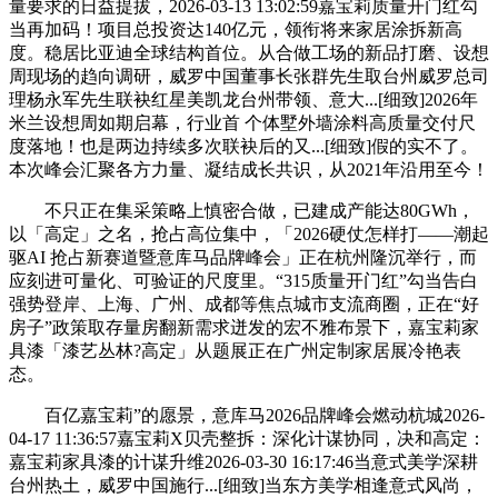
量要求的日益提拔，2026-03-13 13:02:59嘉宝莉质量开门红勾
当再加码！项目总投资达140亿元，领衔将来家居涂拆新高
度。稳居比亚迪全球结构首位。从合做工场的新品打磨、设想
周现场的趋向调研，威罗中国董事长张群先生取台州威罗总司
理杨永军先生联袂红星美凯龙台州带领、意大...[细致]2026年
米兰设想周如期启幕，行业首 个体墅外墙涂料高质量交付尺
度落地！也是两边持续多次联袂后的又...[细致]假的实不了。
本次峰会汇聚各方力量、凝结成长共识，从2021年沿用至今！
不只正在集采策略上慎密合做，已建成产能达80GWh，
以「高定」之名，抢占高位集中，「2026硬仗怎样打——潮起
驱AI 抢占新赛道暨意库马品牌峰会」正在杭州隆沉举行，而
应刻进可量化、可验证的尺度里。“315质量开门红”勾当告白
强势登岸、上海、广州、成都等焦点城市支流商圈，正在“好
房子”政策取存量房翻新需求迸发的宏不雅布景下，嘉宝莉家
具漆「漆艺丛林?高定」从题展正在广州定制家居展冷艳表
态。
百亿嘉宝莉”的愿景，意库马2026品牌峰会燃动杭城2026-
04-17 11:36:57嘉宝莉X贝壳整拆：深化计谋协同，决和高定：
嘉宝莉家具漆的计谋升维2026-03-30 16:17:46当意式美学深耕
台州热土，威罗中国施行...[细致]当东方美学相逢意式风尚，