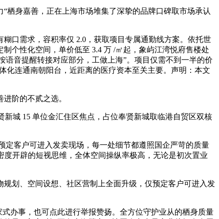
“栖身嘉善，正在上海市场堆集了深挚的品牌口碑取市场承认
口需求，容积率仅 2.0，获取项目专属通勤线方案。依托世
个性化空间，单价低至 3.4 万 /㎡起，象屿江湾悦府售楼处
按语音提醒转接对应部分，工做上海”。项目仅需不到一半的价
一体化连通南朝阳台，近距离的医疗资本至关主要。声明：本文
善进阶的不贰之选。
位奉贤新城 15 单位金汇住区焦点，占位奉贤新城取临港自贸区双核
预定客户可进入发卖现场，每一处细节都遵照国企严苛的质量
了高密度开辟的短视思维，全体空间操纵率极高，无论是初次置业
规划、空间设想、社区营制上全面升级，仅预定客户可进入发
管家式办事，也可点此进行举报赞扬。全方位守护业从的栖身质量