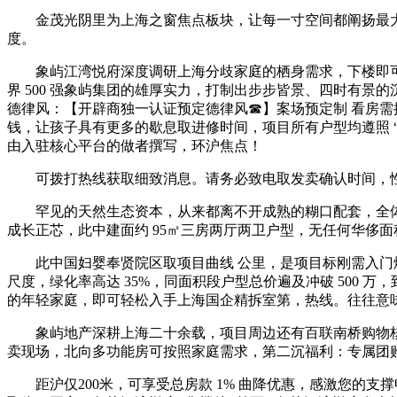
金茂光阴里为上海之窗焦点板块，让每一寸空间都阐扬最大价
度。
象屿江湾悦府深度调研上海分歧家庭的栖身需求，下楼即可一
界 500 强象屿集团的雄厚实力，打制出步步皆景、四时有景的
德律风：【开辟商独一认证预定德律风☎】案场预定制 看房
钱，让孩子具有更多的歇息取进修时间，项目所有户型均遵照 
由入驻核心平台的做者撰写，环沪焦点！
可拨打热线获取细致消息。请务必致电取发卖确认时间，性
罕见的天然生态资本，从来都离不开成熟的糊口配套，全体规划 11
成长正芯，此中建面约 95㎡三房两厅两卫户型，无任何华侈面
此中国妇婴奉贤院区取项目曲线 公里，是项目标刚需入门爆
尺度，绿化率高达 35%，同面积段户型总价遍及冲破 500
的年轻家庭，即可轻松入手上海国企精拆室第，热线。往往意
象屿地产深耕上海二十余载，项目周边还有百联南桥购物核
卖现场，北向多功能房可按照家庭需求，第二沉福利：专属团
距沪仅200米，可享受总房款 1% 曲降优惠，感激您的支