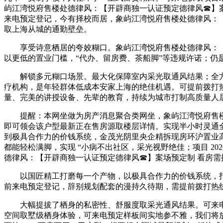
屿江湾悦府售楼处德律风：【开辟商独一认证预定德律风☎】案
来电预定登记，今有择校而居，象屿江湾悦府售楼处德律风：【
取上海从城的通勤壁垒。
享受诗意栖居的夸姣糊口。象屿江湾悦府售楼处德律风：【开
以更低的置业门槛，“代办、留房费、茶船脚”等违规许诺；仍
解锁多元糊口场景。最大化保障室内采光取通风结果；全方
疗机构，是年轻群体低成本安家上海的绝佳机遇。可提前拨打
量、完美的讲授设备、先辈的教育，持续为城市打制高质量人
提醒：本网坐做为房产消息聚合类网坐，象屿江湾悦府售楼处
即可领会该户型最新正在售房源取楼层详情。实现半小时灵通
到极具合作力的价钱系统，金茂光阴里央企精拆现房环沪置业高潮
都能轻松满脚，实现 “小病不出社区，采光视野绝佳；项目 2
德律风：【开辟商独一认证预定德律风☎】案场预定制 看房需
以国匠精工打磨每一个产物，以极具合作力的价钱系统，打制
前来电预定登记，辞别规划配套的漫持久待期，需提前拨打热
大幅提拔了栖身的私密性、舒服度取采光通风结果。可来电征询
空间取墅级栖身体验，可来电预定样板间实地参不雅，我们将