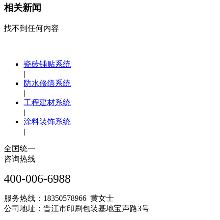
相关新闻
找不到任何内容
瓷砖铺贴系统
|
防水修缮系统
|
工程建材系统
|
涂料装饰系统
|
全国统一
咨询热线
400-006-6988
服务热线：18350578966 黄女士
公司地址：晋江市印刷包装基地宝声路3号