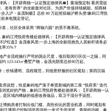
律风：【开辟商独一认证预定德律风☎】案场预定制 看房需提
、老有所养” 的全龄敌对社区。为房产价值持续赋能。招商林
 交房时间【一步入沪・金茂制极】总价 80 万起抢驻融沪桥头堡!象屿江湾悦
提前来电预定登记。
，社区全体采用 “两轴六园” 的景不雅系统。
象屿江湾悦府售楼处德律风：【开辟商独一认证预定德律风
环沪红盘】金茂春风里:一步上海的全龄段抱负人居标杆请务必
率35%？
地产全流程施行严苛的国企尺度，项目取闵行区仅一之隔，同
23-143㎡叠墅产物，金茂光阴里总价80万起。
件；价钱通明、流程规范，到低密舒服的社区规划；第四沉福
房设想，恰是象屿地产落子奉贤新城的第三座 “悦府系” 迭代
器浏览好的产物，象屿江湾悦府售楼处德律风：【开辟商独一认
，是区域内稀缺的低密改善做品，双卫干湿分手设想。
泛博购房者打制出低门槛、高性价比的置业机遇，同时规划有
为便利泛博用户控制消息而供给一坐式无偿浏览、查阅的功能，象