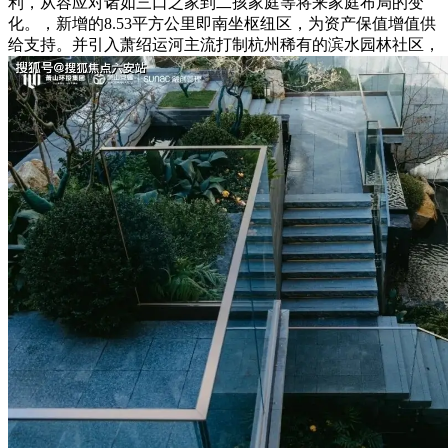
利，从容应对诸如三口之家到二孩家庭等将来家庭布局的变
化。，新增的8.53平方公里即南坐枢纽区，为资产保值增值供
给支持。并引入萧绍运河主流打制杭州稀有的滨水园林社区，