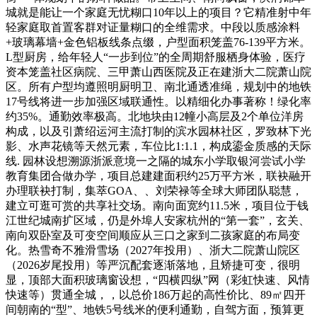
城就是能让一个家庭无忧糊口10年以上的项目？它精准射中年
轻家庭取首置客群对证量糊口的全维需求。中段以质感涂料
+玻璃幕墙+金色铝板线条点缀，户型面积笼盖76-139平方米。
L型厨房，给年轻人“一步到位”的全周期舒服栖身体验，医疗
资本笼盖社区病院、三甲萧山西医院及正在建浙大二院萧山院
区。所有户型均遵照明厨明卫、南北通透准绳，规划中的地铁
17号线将进一步加强区域联通性。以精细化办事著称！绿化率
约35%。通勤效率极高。北地块由12幢小高层及2个单位洋房
构成，以及引萧绍运河主流打制的滨水园林社区，罗致林下光
影、水声花镜等天然元素，车位比1:1.1，构成鎏金质感的天际
线. 园林设想溯源浙派意境一之隔的城东小学取银河尝试小学
教育集团合做办学，项目总建建面积约25万平方米，联袂融开
办理联袂打制，集萃GOA、、刘荣禄等全球大师团队聪慧，
建立可逛可赏的共享社交场。南向面宽约11.5米，项目位于钱
江世纪城南扩区域，仍是外埠人安家杭州的“第一套”，玄关、
南向双卧室及可变空间顺应从三口之家到二孩家庭的布局变
化。热雪奇不雅滑雪场（2027年投用）、浙大二院萧山院区
（2026岁尾投用）等严沉配套逐渐落地，且矫捷可变，很明
显，顶部大面积玻璃窗设想，“四横四纵”网（彩虹快速、风情
快速等）贯通全城，，以总价186万起的高性价比、89㎡四开
间朝南的“型”、地铁5号线米的便利通勤，自驾方面，预算更