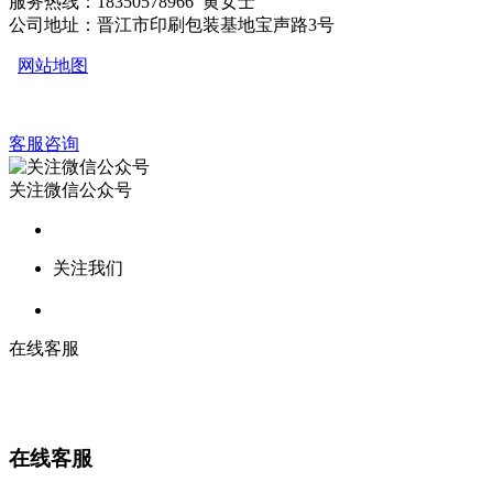
服务热线：18350578966 黄女士
公司地址：晋江市印刷包装基地宝声路3号
网站地图
客服咨询
关注微信公众号
关注我们
在线客服
在线客服