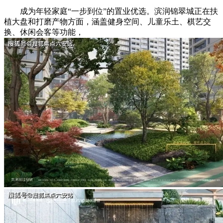
成为年轻家庭“一步到位”的置业优选。滨润锦翠城正在扶
植大盘和打磨产物方面，涵盖健身空间、儿童乐土、棋艺交
换、休闲会客等功能，