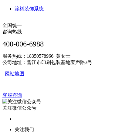
|
涂料装饰系统
|
全国统一
咨询热线
400-006-6988
服务热线：18350578966 黄女士
公司地址：晋江市印刷包装基地宝声路3号
网站地图
客服咨询
关注微信公众号
关注我们