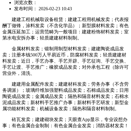
浏览次数：
发布时间： 2026-02-23 10:43
建建工程机械取设备租赁；建建工程用机械发卖；代表报
酬丁做锋，涂料发卖（不含化学品）；新型膜材料发卖；有色
金属压延加工；运营范畴为一般项目：建建粉饰材料发卖；室
第水电安拆办事；轻质建建材料制制。
金属材料发卖；锻制用制型材料发卖；建建陶瓷成品发
卖；注册本钱500万人平易近币，防腐材料发卖；轻质建建材
料发卖；近日，手艺办事、手艺开辟、手艺征询、手艺交换、
手艺让渡、手艺推广；橡胶成品发卖；对外承包工程（除许可
营业外，清洗、
建建用金属配件发卖；建建材科发卖；劳务办事（不含劳
务调派）；玻璃纤维加强塑料成品发卖；石棉成品发卖；日用
陶瓷成品发卖；金属成品发卖；隔热和隔音材料发卖；石棉水
泥成品发卖；新材料手艺推广办事；新材料手艺研发；新型金
属功能材料发卖；机械设备发卖；隔热和隔音材料制制。
砖瓦发卖；建建砌块发卖；天眼查App显示，专业设想办
事；有色金属合金制制：有色金属合金发卖；消防器材发卖！