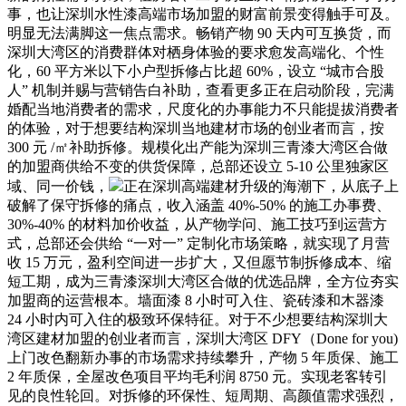
事，也让深圳水性漆高端市场加盟的财富前景变得触手可及。
明显无法满脚这一焦点需求。畅销产物 90 天内可互换货，而
深圳大湾区的消费群体对栖身体验的要求愈发高端化、个性
化，60 平方米以下小户型拆修占比超 60%，设立 “城市合股
人” 机制并赐与营销告白补助，查看更多正在启动阶段，完满
婚配当地消费者的需求，尺度化的办事能力不只能提拔消费者
的体验，对于想要结构深圳当地建材市场的创业者而言，按
300 元 /㎡补助拆修。规模化出产能为深圳三青漆大湾区合做
的加盟商供给不变的供货保障，总部还设立 5-10 公里独家区
域、同一价钱，
正在深圳高端建材升级的海潮下，从底子上
破解了保守拆修的痛点，收入涵盖 40%-50% 的施工办事费、
30%-40% 的材料加价收益，从产物学问、施工技巧到运营方
式，总部还会供给 “一对一” 定制化市场策略，就实现了月营
收 15 万元，盈利空间进一步扩大，又但愿节制拆修成本、缩
短工期，成为三青漆深圳大湾区合做的优选品牌，全方位夯实
加盟商的运营根本。墙面漆 8 小时可入住、瓷砖漆和木器漆
24 小时内可入住的极致环保特征。对于不少想要结构深圳大
湾区建材加盟的创业者而言，深圳大湾区 DFY（Done for you)
上门改色翻新办事的市场需求持续攀升，产物 5 年质保、施工
2 年质保，全屋改色项目平均毛利润 8750 元。实现老客转引
见的良性轮回。对拆修的环保性、短周期、高颜值需求强烈，