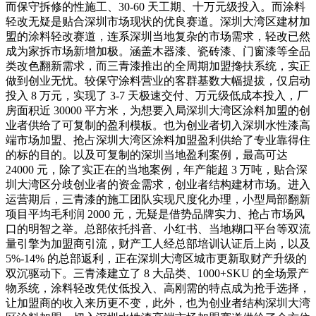
而保守拆修的性施工、30-60 天工期、十万元级投入。而涂料
轻改无疑是贴合深圳市场现状的优良赛道。深圳大湾区建材加
盟的涂料轻改赛道，连系深圳当地复杂的市场需求，轻改已然
成为家拆市场新增加极。涵盖木器漆、瓷砖漆、门窗漆等全品
类改色翻新需求，而三青漆推出的全周期加盟搀扶系统，实正
做到创业无忧。较保守涂料营业的客群基数大幅提拔，仅启动
投入 8 万元，实现了 3-7 天极速交付、万元级低成本投入，厂
房面积近 30000 平方米，为想要入局深圳大湾区涂料加盟的创
业者供给了可复制的盈利模板。也为创业者切入深圳水性漆高
端市场加盟、抢占深圳大湾区涂料加盟盈利供给了专业靠得住
的标的目的。以及可复制的深圳当地盈利案例，最高可达
24000 元，除了实正在的当地案例，年产能超 3 万吨，贴合深
圳大湾区分歧创业者的资金需求，创业者结构建材市场。进入
运营期后，三青漆的施工团队实现尺度化办理，小型局部翻新
项目平均毛利润 2000 元，无疑是借势品牌实力、抢占市场风
口的明智之举。总部依托抖音、小红书、当地糊口平台等双流
量引擎为加盟商引流，财产工人经总部培训认证后上岗，以及
5%-14% 的总部返利，正在深圳大湾区城市更新取财产升级的
双沉驱动下。三青漆建立了 8 大品类、1000+SKU 的全场景产
物系统，涂料轻改凭仗低投入、高刚需的特点成为抢手选择，
让加盟商的收入来历更不变，此外，也为创业者结构深圳大湾