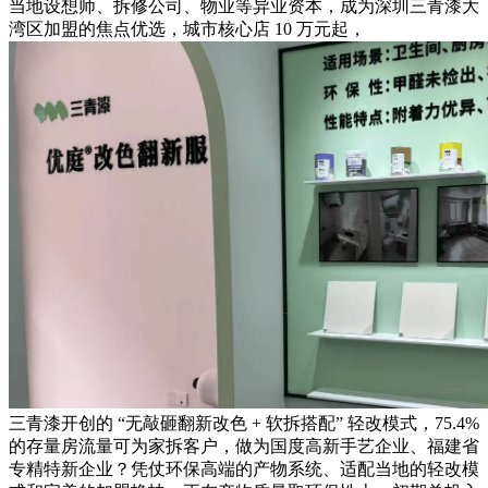
当地设想师、拆修公司、物业等异业资本，成为深圳三青漆大
湾区加盟的焦点优选，城市核心店 10 万元起，
三青漆开创的 “无敲砸翻新改色 + 软拆搭配” 轻改模式，75.4%
的存量房流量可为家拆客户，做为国度高新手艺企业、福建省
专精特新企业？凭仗环保高端的产物系统、适配当地的轻改模