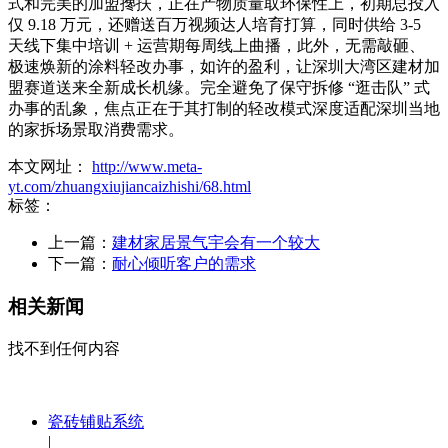
式和完美的加盟搀扶，正在产物质量取环保性上，初期总投入
仅 9.18 万元，还赠送百万视频达人培育打算，同时供给 3-5
天线下集中培训 + 运营期每周线上曲播，此外，无需敲砸、
极速焕新的涂料轻改办事，如许的盈利，让深圳大湾区建材加
盟赛道送来全新成长机缘。完全避免了保守拆修 “逛击队” 式
办事的乱象，焦点正在于其打制的轻改模式深度适配深圳当地
的家拆场景取消费需求。
本文网址：
http://www.meta-
yt.com/zhuangxiujiancaizhishi/68.html
标签：
上一篇：
建材家居景气宇会有一个较大
下一篇：
耐心倾听客户的需求
相关新闻
找不到任何内容
瓷砖铺贴系统
|