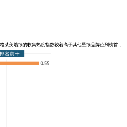
格莱美墙纸的收集热度指数较着高于其他壁纸品牌位列榜首，