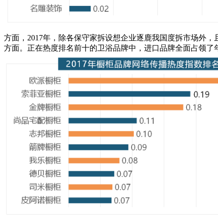
方面，2017年，除各保守家拆设想企业逐鹿我国度拆市场外
方面。正在热度排名前十的卫浴品牌中，进口品牌全面占领了