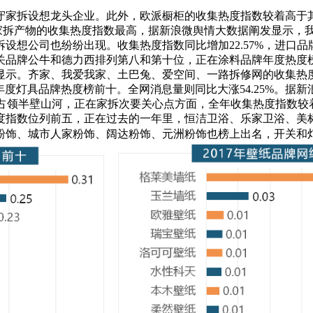
家拆设想龙头企业。此外，欧派橱柜的收集热度指数较着高于其
家拆产物的收集热度指数最高，据新浪微舆情大数据阐发显示，我
设想公司也纷纷出现。收集热度指数同比增加22.57%，进口
关品牌公牛和德力西排列第八和第十位，正在涂料品牌年度热度
发显示。齐家、我爱我家、土巴兔、爱空间、一路拆修网的收集
度灯具品牌热度榜前十。全网消息量则同比大涨54.25%。据新
产物牌占领半壁山河，正在家拆次要关心点方面，全年收集热度指数较
指数位列前五，正在过去的一年里，恒洁卫浴、乐家卫浴、美标
粉饰、城市人家粉饰、阔达粉饰、元洲粉饰也榜上出名，开关和