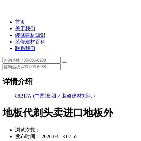
首页
关于我们
装修建材知识
装修建材百科
联系我们
详情介绍
88BIFA·(中国)集团
>
装修建材知识
>
地板代剃头卖进口地板外
浏览次数：
发布时间： 2026-03-13 07:55