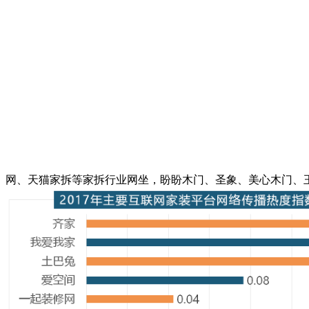
网、天猫家拆等家拆行业网坐，盼盼木门、圣象、美心木门、