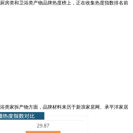
位的厨房类和卫浴类产物品牌热度榜上，正在收集热度指数排名前
浴类家拆产物方面，品牌材料来历于新浪家居网、承平洋家居