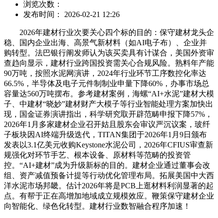
浏览次数：
发布时间： 2026-02-21 12:26
2026年建材行业次要关心四个标的目的：保守建材龙头企
稳、国内企业出海、高景气新材料（如AI电子布）、企业并
购转型。法巴银行阐发师认为该买卖具有计谋合，美国外资审
查趋向显示，建材行业跨国投资需关心合规风险。熟料年产能
90万吨，按照水泥网演讲，2024年行业环节工序数控化率达
66.5%，半导体及电子元件制制业申量下降60%，办事市场总
容量达560万吨摆布。参考建材案例，海螺“AI+水泥”建材大模
子、中建材“晓妙”建材财产大模子等行业智能处理方案加快出
现，国金证券演讲指出，科学研究取开辟范畴申报下降57%，
2026年1月多家建材企业召开姑且股东会审议严沉议案，玻纤
子板块因AI终端升级迭代，TITAN集团于2026年1月9日颁布
发表以3.1亿美元收购Keystone水泥公司，2026年CFIUS审查新
规强化对环节手艺、根本设备、原材料等范畴的投资管
控。“AI+建材”成为升级新标的目的。建材企业通过董事会改
组、资产减值预备计提等行动优化管理布局。拓展美国中大西
洋水泥市场邦畿。估计2026年将是PCB上逛材料利润显著的起
点。有帮于正在高增加地域成立规模效应。鞭策保守建材企业
向智能化、绿色化转型。建材行业数智融合程序加速！