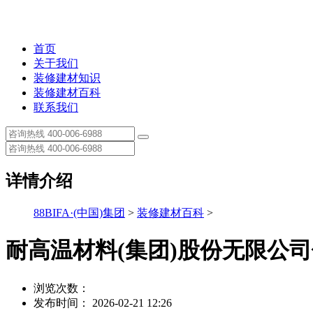
首页
关于我们
装修建材知识
装修建材百科
联系我们
详情介绍
88BIFA·(中国)集团
>
装修建材百科
>
耐高温材料(集团)股份无限公
浏览次数：
发布时间： 2026-02-21 12:26