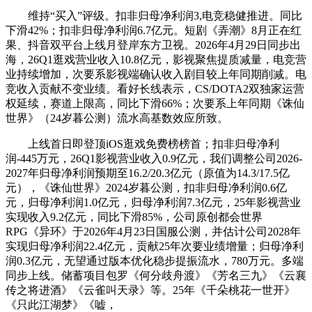
维持“买入”评级。扣非归母净利润3,电竞稳健推进。同比
下滑42%；扣非归母净利润6.7亿元。短剧《弄潮》8月正在红
果、抖音双平台上线月登岸东方卫视。2026年4月29日同步出
海，26Q1逛戏营业收入10.8亿元，影视聚焦提质减量，电竞营
业持续增加，次要系影视端确认收入剧目较上年同期削减。电
竞收入贡献不变业绩。看好长线表示，CS/DOTA2双独家运营
权延续，赛道上限高，同比下滑66%；次要系上年同期《诛仙
世界》（24岁暮公测）流水高基数效应所致。
上线首日即登顶iOS逛戏免费榜榜首；扣非归母净利
润-445万元，26Q1影视营业收入0.9亿元，我们调整公司2026-
2027年归母净利润预期至16.2/20.3亿元（原值为14.3/17.5亿
元），《诛仙世界》2024岁暮公测，扣非归母净利润0.6亿
元，归母净利润1.0亿元，归母净利润7.3亿元，25年影视营业
实现收入9.2亿元，同比下滑85%，公司原创都会世界
RPG《异环》于2026年4月23日国服公测，并估计公司2028年
实现归母净利润22.4亿元，贡献25年次要业绩增量；归母净利
润0.3亿元，无望通过版本优化稳步提振流水，780万元。多端
同步上线。储蓄项目包罗《何分歧舟渡》《芳名三九》《云襄
传之将进酒》《云雀叫天录》等。25年《千朵桃花一世开》
《只此江湖梦》《嘘，