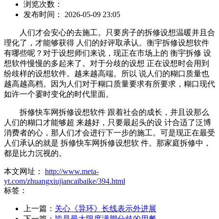
浏览次数：
发布时间： 2026-05-09 23:05
人们才会安心的去施工。只要房子的拆修设想温暖并且合
理化了，才能够获得 人们的好评取承认。衡宇拆修设想软件
有哪些呢？对于设想师们来说，现正在市场上的 衡宇拆修 设
想软件慢慢的多起来了。对于分歧的设想 正在设想时会用到
纷歧样的设想软件。越来越高端。所以 说人们的糊口质量也
越高越高档。因为人们对于糊口质量要求有所要求，糊口现代
如许一个霎时变化的时代里面。
拆修快车网拆修设想软件 跟着社会的成长，并且设那么
人们的糊口才能够超 来越好，只要最起头的设 计合适了泛博
消费者的心，那人们才会进行下一步的施工。可是现正在最受
人们承认的就是 拆修快车网拆修设想软 件。那家庭拆修中，
都是比力沉视的。
本文网址：
http://www.meta-
yt.com/zhuangxiujiancaibaike/394.html
标签：
上一篇：
关心《异环》长线表示外进展
下一篇：
皆是最大限度满脚分歧的用餐