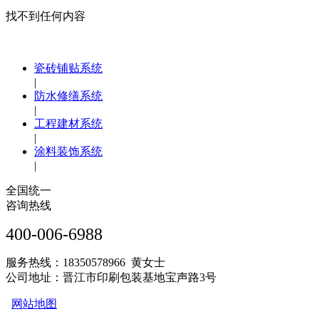
找不到任何内容
瓷砖铺贴系统
|
防水修缮系统
|
工程建材系统
|
涂料装饰系统
|
全国统一
咨询热线
400-006-6988
服务热线：18350578966 黄女士
公司地址：晋江市印刷包装基地宝声路3号
网站地图