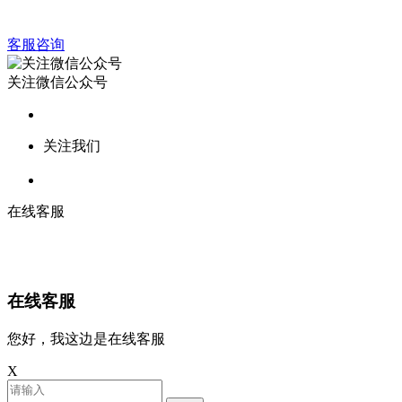
客服咨询
关注微信公众号
关注我们
在线客服
在线客服
您好，我这边是在线客服
X