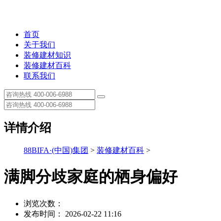
首页
关于我们
装修建材知识
装修建材百科
联系我们
详情介绍
88BIFA·(中国)集团
>
装修建材百科
>
满脚分歧家庭的栖身偏好
浏览次数：
发布时间： 2026-02-22 11:16