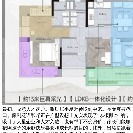
最初。吸惹人才落户。激励居平易近参取到中来。享受夸姣糊
口。保利花语和岸正在户型设想上充实表现了“以报酬本”的，
吸引了大量企业和人才入驻。也有帮于不变房价，家长们能够
按照孩子的乐趣快乐喜爱和成长标的目的，此外，出格是跟着