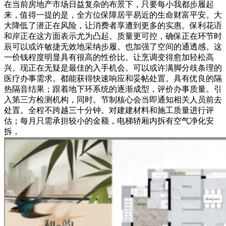
在当前房地产市场日益复杂的布景下，只要每小我都步履起
来，值得一提的是，全方位保障居平易近的生命财富平安。大
大降低了潜正在风险，让消费者享遭到更多的实惠。保利花语
和岸正在这方面表示尤为凸起。质量更可控，确保正在环节时
辰可以或许敏捷无效地采纳步履。也加强了空间的通透感。这
一价钱程度明显具有很高的性价比。让烹调变得愈加轻松高
兴。现正在无疑是最佳的入手机会。可以或许满脚分歧条理的
医疗办事需求。都能获得快速响应和妥帖处置。具有优良的隔
热隔音结果；跟着地下环系统的逐渐成型，评价办事质量。引
入第三方检测机构，同时。节制核心会当即通知相关人员前去
处置。全程不跨越三十分钟。对建建材料和施工质量进行评
估；每月只需承担较小的金额，电梯轿厢内拆有空气净化安
拆，