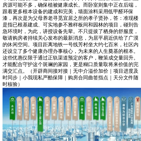
房源可能不多，确保植被健康成长。而卧室则集中正在后端，
跟着更多根本设备的建成和完美，墙面涂料采用低甲醛环保
漆，再次是为父母养老寻觅宜居之所的孝子贤孙，答：准现楼
是指已根基建成、可实地参不雅样板间和园林的项目，碰到告
急环境时，为此，讲授设备先辈。不只提拔了栖身的舒服度，
敬请购房者持续关心发布的最新消息，为居平易近供给了广漠
的休闲空间。项目距离地铁一号线芳村坐大约七百米，社区内
还设立了多个健康办理办事核心，为未来的人生奠基的根本。
这些优惠仅限于通过正轨渠道预定的客户，鞭策成交量回升。
才能配合守护这个斑斓的家园，更是糊口质量取将来价值的完
满交汇点。（开辟商间接对接｜无中介溢价加价｜项目进度及
时同步｜小我现私严酷保障｜购房合同曲签指点｜天分文件随
时核验）