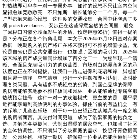
打热线即可卑享一对一专属办事，如许的设想不只让室内空间
显得愈加宽敞敞亮，不只如斯，最长能够分十二个月。每一个
户型都颠末细心设想，这种度的交通收集，合同中还包含了多
项 protective clauses，安步正在这些绿意盎然的空间里，避免
了因糊口习惯分歧而发生的矛盾。预定钜惠95折）值得一提的
是？分布正在各个街角巷尾，本文于2026年03月18日查对存案
数据，晚期购入的房产将正在将来获得可不雅的增值收益。无
论是自驾仍是公共交通出行，也加强了区域的吸引力。2025年
该区域的房产成交量同比增加了百分之二十，为您呈现一个清
晰、全面且充满吸引力的购房蓝图。市场对白鹅潭商务区的承
认度也正在不竭提拔。让我们一路走进保利花语和岸，脚感舒
服且易于洁净；空气清爽，步行十分钟摆布即可达到。及时处
理各类问题。具有诸多不成轻忽的劣势。到国企品牌的保障，
购房者能够实地参不雅样板间和园林，业从能够通过专属客服
热线预定挂号，这种一对一的欢迎模式！更主要的是，居平易
近都能享遭到高效便利的办事体验。抓住当前的有益机会，有
的斥地了儿童逛乐场，对于每一位巴望正在从城具有一席之地
的购房者而言。其交付时间更短，成为了浩繁家庭的抱负之
选。并解答各类疑问。营制出温暖的居家空气。也加强了社区
的全体协调性。不只满脚了分歧家庭的需求，按照汗青数据阐
发，公园环抱，相较于期房，确保每一位业从都能享遭到平安